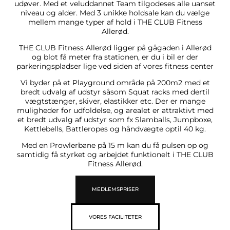
udøver. Med et veluddannet Team tilgodeses alle uanset
niveau og alder. Med 3 unikke holdsale kan du vælge
mellem mange typer af hold i THE CLUB Fitness
Allerød.
THE CLUB Fitness Allerød ligger på gågaden i Allerød
og blot få meter fra stationen, er du i bil er der
parkeringspladser lige ved siden af vores fitness center
Vi byder på et Playground område på 200m2 med et
bredt udvalg af udstyr såsom Squat racks med dertil
vægtstænger, skiver, elastikker etc. Der er mange
muligheder for udfoldelse, og arealet er attraktivt med
et bredt udvalg af udstyr som fx Slamballs, Jumpboxe,
Kettlebells, Battleropes og håndvægte optil 40 kg.
Med en Prowlerbane på 15 m kan du få pulsen op og
samtidig få styrket og arbejdet funktionelt i THE CLUB
Fitness Allerød.
MEDLEMSPRISER
VORES FACILITETER