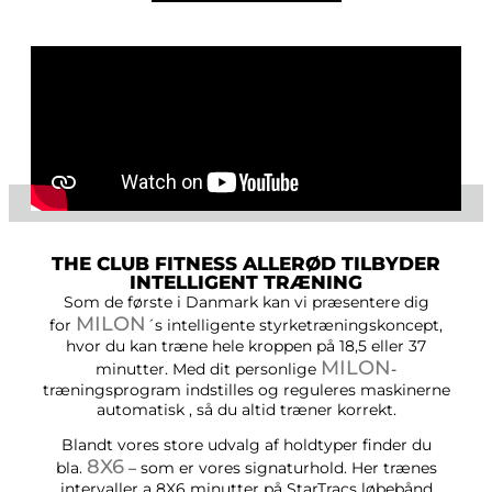
THE CLUB FITNESS ALLERØD TILBYDER
INTELLIGENT TRÆNING
Som de første i Danmark kan vi præsentere dig
MILON
for
´s intelligente styrketræningskoncept,
hvor du kan træne hele kroppen på 18,5 eller 37
MILON
minutter. Med dit personlige
-
træningsprogram indstilles og reguleres maskinerne
automatisk , så du altid træner korrekt.
Blandt vores store udvalg af holdtyper finder du
8X6
bla.
– som er vores signaturhold. Her trænes
intervaller a 8X6 minutter på StarTracs løbebånd