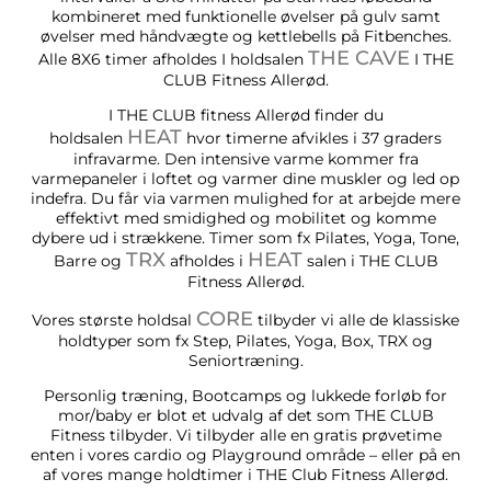
kombineret med funktionelle øvelser på gulv samt
øvelser med håndvægte og kettlebells på Fitbenches.
THE CAVE
Alle 8X6 timer afholdes I holdsalen
I THE
CLUB Fitness Allerød.
I THE CLUB fitness Allerød finder du
HEAT
holdsalen
hvor timerne afvikles i 37 graders
infravarme. Den intensive varme kommer fra
varmepaneler i loftet og varmer dine muskler og led op
indefra. Du får via varmen mulighed for at arbejde mere
effektivt med smidighed og mobilitet og komme
dybere ud i strækkene. Timer som fx Pilates, Yoga, Tone,
TRX
HEAT
Barre og
afholdes i
salen i THE CLUB
Fitness Allerød.
CORE
Vores største holdsal
tilbyder vi alle de klassiske
holdtyper som fx Step, Pilates, Yoga, Box, TRX og
Seniortræning.
Personlig træning, Bootcamps og lukkede forløb for
mor/baby er blot et udvalg af det som THE CLUB
Fitness tilbyder. Vi tilbyder alle en gratis prøvetime
enten i vores cardio og Playground område – eller på en
af vores mange holdtimer i THE Club Fitness Allerød.